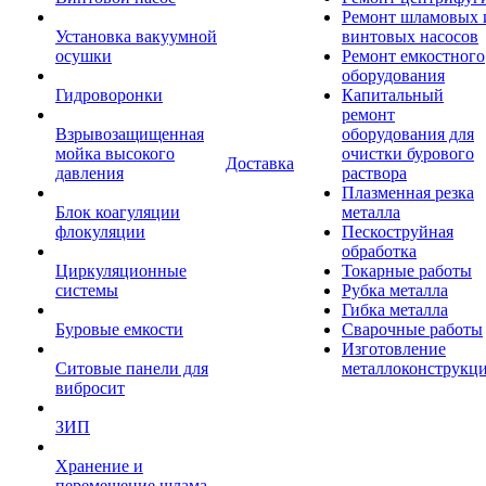
Ремонт шламовых 
Установка вакуумной
винтовых насосов
осушки
Ремонт емкостного
оборудования
Гидроворонки
Капитальный
ремонт
Взрывозащищенная
оборудования для
мойка высокого
очистки бурового
Доставка
давления
раствора
Плазменная резка
Блок коагуляции
металла
флокуляции
Пескоструйная
обработка
Циркуляционные
Токарные работы
системы
Рубка металла
Гибка металла
Буровые емкости
Сварочные работы
Изготовление
Ситовые панели для
металлоконструкц
вибросит
ЗИП
Хранение и
перемещение шлама