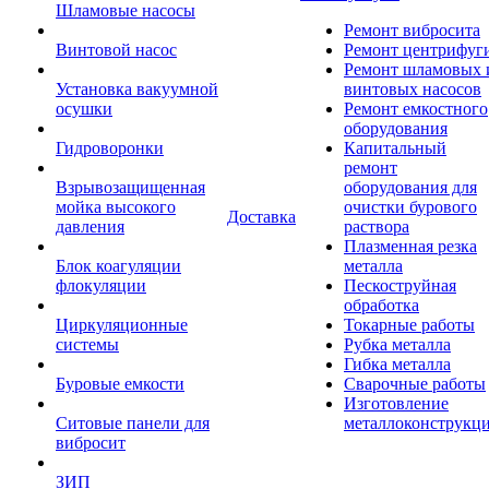
Шламовые насосы
Ремонт вибросита
Винтовой насос
Ремонт центрифуг
Ремонт шламовых 
Установка вакуумной
винтовых насосов
осушки
Ремонт емкостного
оборудования
Гидроворонки
Капитальный
ремонт
Взрывозащищенная
оборудования для
мойка высокого
очистки бурового
Доставка
давления
раствора
Плазменная резка
Блок коагуляции
металла
флокуляции
Пескоструйная
обработка
Циркуляционные
Токарные работы
системы
Рубка металла
Гибка металла
Буровые емкости
Сварочные работы
Изготовление
Ситовые панели для
металлоконструкц
вибросит
ЗИП