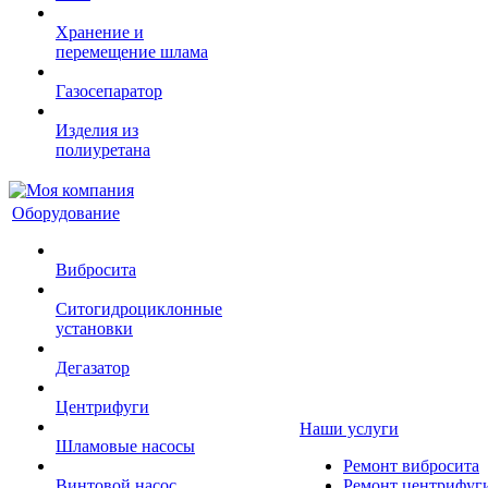
Хранение и
перемещение шлама
Газосепаратор
Изделия из
полиуретана
Оборудование
Вибросита
Ситогидроциклонные
установки
Дегазатор
Центрифуги
Наши услуги
Шламовые насосы
Ремонт вибросита
Винтовой насос
Ремонт центрифуг